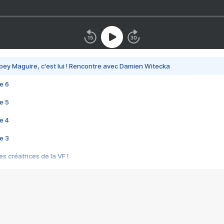
bey Maguire, c'est lui ! Rencontre avec Damien Witecka
e 6
e 5
e 4
e 3
s créatrices de la VF !
e 2
e 1
e Mektoub My Love arrive enfin ! Rencontre avec Shaïn Boumedine et Sal