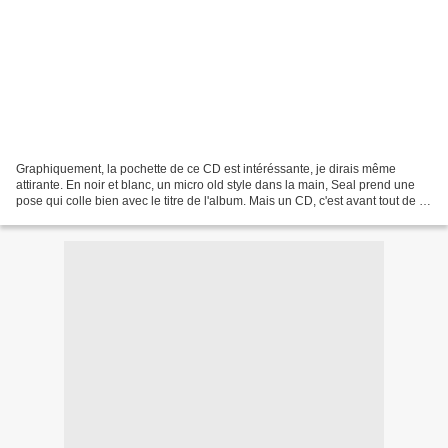
Graphiquement, la pochette de ce CD est intéréssante, je dirais même
attirante. En noir et blanc, un micro old style dans la main, Seal prend une
pose qui colle bien avec le titre de l'album. Mais un CD, c'est avant tout de la
musique, alors passons sur...