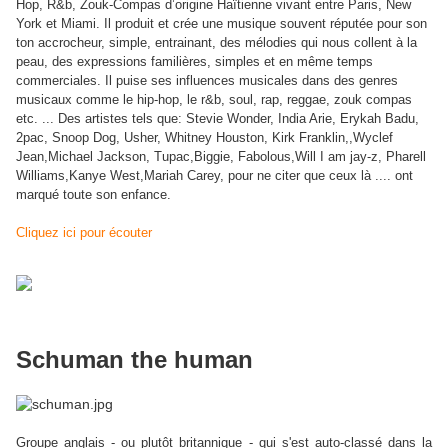
Hop, R&b, Zouk-Compas d’origine Haïtienne vivant entre Paris, New
York et Miami. Il produit et crée une musique souvent réputée pour son
ton accrocheur, simple, entrainant, des mélodies qui nous collent à la
peau, des expressions familières, simples et en même temps
commerciales. Il puise ses influences musicales dans des genres
musicaux comme le hip-hop, le r&b, soul, rap, reggae, zouk compas
etc. ... Des artistes tels que: Stevie Wonder, India Arie, Erykah Badu,
2pac, Snoop Dog, Usher, Whitney Houston, Kirk Franklin,,Wyclef
Jean,Michael Jackson, Tupac,Biggie, Fabolous,Will I am jay-z, Pharell
Williams,Kanye West,Mariah Carey, pour ne citer que ceux là .... ont
marqué toute son enfance.
Cliquez ici pour écouter
Schuman the human
Groupe anglais - ou plutôt britannique - qui s'est auto-classé dans la