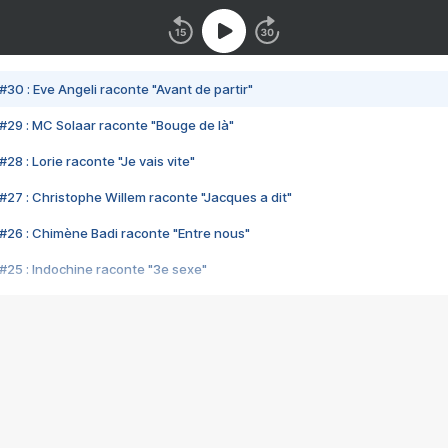
#30 : Eve Angeli raconte "Avant de partir"
#29 : MC Solaar raconte "Bouge de là"
28 : Lorie raconte "Je vais vite"
#27 : Christophe Willem raconte "Jacques a dit"
#26 : Chimène Badi raconte "Entre nous"
#25 : Indochine raconte "3e sexe"
#24 : Zaho raconte "C'est chelou"
#23 : Patrick Bruel raconte "Au café des délices"
#22 : Kyo raconte "Le chemin"
#21 : Nolwenn Leroy raconte "Cassé"