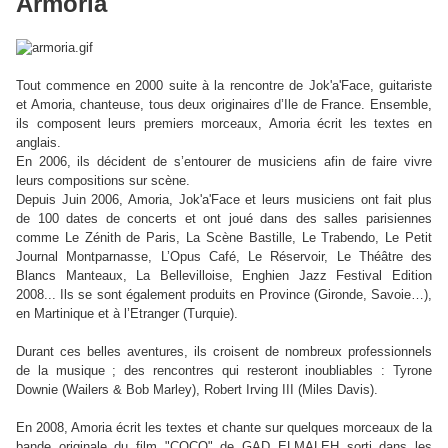
Armoria
Tout commence en 2000 suite à la rencontre de Jok'a'Face, guitariste
et Amoria, chanteuse, tous deux originaires d’Ile de France. Ensemble,
ils composent leurs premiers morceaux, Amoria écrit les textes en
anglais.
En 2006, ils décident de s’entourer de musiciens afin de faire vivre
leurs compositions sur scène.
Depuis Juin 2006, Amoria, Jok'a'Face et leurs musiciens ont fait plus
de 100 dates de concerts et ont joué dans des salles parisiennes
comme Le Zénith de Paris, La Scène Bastille, Le Trabendo, Le Petit
Journal Montparnasse, L’Opus Café, Le Réservoir, Le Théâtre des
Blancs Manteaux, La Bellevilloise, Enghien Jazz Festival Edition
2008... Ils se sont également produits en Province (Gironde, Savoie…),
en Martinique et à l’Etranger (Turquie).
Durant ces belles aventures, ils croisent de nombreux professionnels
de la musique ; des rencontres qui resteront inoubliables : Tyrone
Downie (Wailers & Bob Marley), Robert Irving III (Miles Davis).
En 2008, Amoria écrit les textes et chante sur quelques morceaux de la
bande originale du film "COCO" de GAD ELMALEH sorti dans les